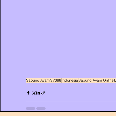
Sabung Ayam
SV388
Indonesia
Sabung Ayam Online